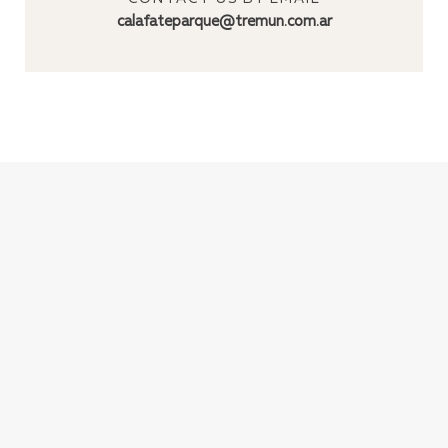
calafateparque@tremun.com.ar